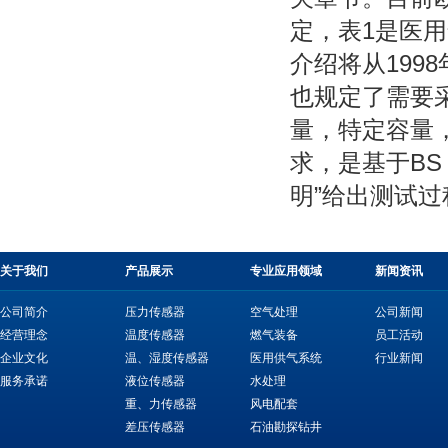
定，表1是医用
介绍将从19
也规定了需要采
量，特定容量
求，是基于BS 
明”给出测试
关于我们
产品展示
专业应用领域
新闻资讯
公司简介
压力传感器
空气处理
公司新闻
经营理念
温度传感器
燃气装备
员工活动
企业文化
温、湿度传感器
医用供气系统
行业新闻
服务承诺
液位传感器
水处理
重、力传感器
风电配套
差压传感器
石油勘探钻井