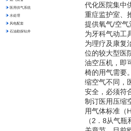
代化医院集中
医用供气系统
重症监护室、
水处理
提供氧气/空气
风电配套
石油勘探钻井
为牙科气动工具
为理疗及康复治
位的较大型医院
油空压机，即可
椅的用气需要
缩空气不同，
安全，必须符
制订医用压缩
用气体标准（H
（2．8从气瓶
关章节。目前